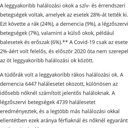
A leggyakoribb halálozási okok a szív- és érrendszeri
betegségek voltak, amelyek az esetek 28%-át tették ki
Ezt követte a rák (24%), a demencia (9%), a légzőszerv
betegségek (7%), valamint a külső okok, például
balesetek és erőszak (6%).** A Covid-19 csak az esete
2%-áért volt felelős, és először 2020 óta nem szerepel
az öt leggyakoribb halálozási ok között.
A tüdőrák volt a leggyakoribb rákos halálozási ok. A
demencia 6447 halálesetet okozott, különösen az
idősebb nőknél számított jelentős haláloknak. A
légzőszervi betegségek 4739 halálesetet
eredményeztek, és a legtöbb más halálozási okkal
ellentétben ezek aránya férfiaknál és nőknél egyaránt