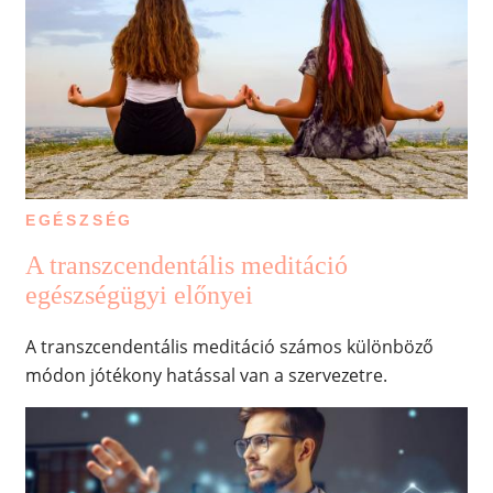
EGÉSZSÉG
A transzcendentális meditáció
egészségügyi előnyei
A transzcendentális meditáció számos különböző
módon jótékony hatással van a szervezetre.