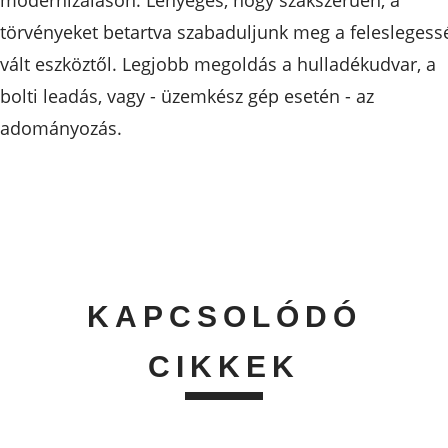
modernizáláson. Lényeges, hogy szakszerűen, a
törvényeket betartva szabaduljunk meg a feleslegess
vált eszköztől. Legjobb megoldás a hulladékudvar, a
bolti leadás, vagy - üzemkész gép esetén - az
adományozás.
KAPCSOLÓDÓ
CIKKEK