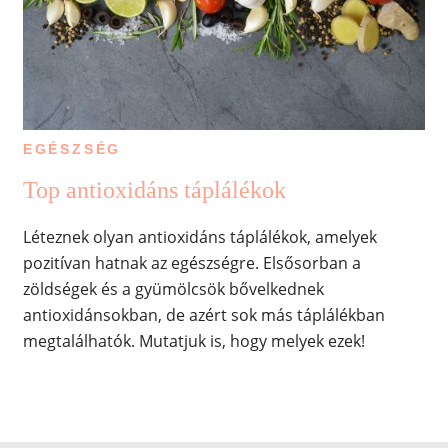
EGÉSZSÉG
Top antioxidáns táplálékok
Léteznek olyan antioxidáns táplálékok, amelyek
pozitívan hatnak az egészségre. Elsősorban a
zöldségek és a gyümölcsök bővelkednek
antioxidánsokban, de azért sok más táplálékban
megtalálhatók. Mutatjuk is, hogy melyek ezek!